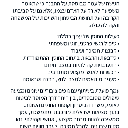
הגישה של עמך מבוססת על ההבנה כי טראומה
משפיעה לא רק על האדם עצמו, אלא גם על סביבתו
הקרובה ועל תחושת הביטחון והשייכות של המשפחה
והקהילה כולה.
פעילות החוסן של עמך כוללת:
• טיפול רגשי פרטני, זוגי ומשפחתי
• קבוצות תמיכה ועיבוד
• סדנאות והרצאות בתחום החוסן וההתמודדות
• התערבויות קהילתיות במצבי חירום
• הכשרות לאנשי מקצוע ומתנדבים
• מענים מותאמים למצבי לחץ, חרדה וטראומה
עמך פועלת בשיתוף עם גופים ציבוריים שונים ומציעה
טיפולים מסובסדים, בין היתר דרך המוסד לביטוח
לאומי, משרד הביטחון וקופות החולים השונות.
בתוך מציאות ישראלית מורכבת ומתמשכת, עמך
ממשיכה להוות מרחב מקצועי, אנושי וקהילתי. זהו
מקום שבו ניתן לקבל תמיכה, לעבד חוויות קשות