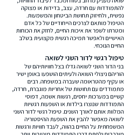
שואה מעניק מרחב בטוח ומכבד לעיבוד החוויות,
להתמודדות עם חרדה, עצב, בדידות או מצוקה
נפשית, ולחיזוק תחושת הביטחון והמשמעות.
הטיפול מותאם לצרכים הייחודיים של כל אדם
ומטרתו לשפר את איכות החיים, לחזק את הכוחות
האישיים ולאפשר תמיכה רגשית מקצועית בשלב
החיים הנוכחי.
טיפול רגשי לדור השני לשואה
בני הדור השני לשואה גדלו בצל חוויותיהם של
הוריהם ניצולי השואה ולעיתים הושפעו באופן ישיר
או עקיף מהטראומה שעברה במשפחה. רבים
מתמודדים עם תחושות של אחריות מוגברת, חרדה,
קשיים במערכות יחסים, רגשות אשמה, דפוסי
התמודדות שנוצרו בילדות או השפעות רגשיות
המלוות אותם לאורך השנים. טיפול רגשי לדור השני
לשואה מאפשר להבין את השפעת ההיסטוריה
המשפחתית על החיים בהווה, לעבד חוויות ורגשות
מורכבים ולפתח דרכי התמודדות מיטיבות יותר.